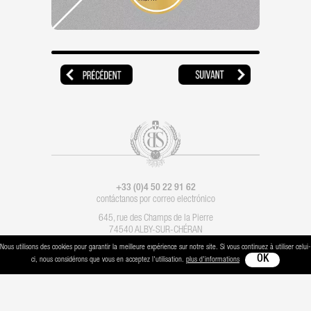
+33 (0)4 50 22 91 62
contáctanos por correo electrónico
645, rue des Champs de la Pierre
74540 ALBY-SUR-CHÉRAN
Nous utilisons des cookies pour garantir la meilleure expérience sur notre site. Si vous continuez à utiliser celui-
Condiciones legales
-
Contacto
- Imaginación :
Les Alchimistes
- Producción :
Boondooa
ci, nous considérons que vous en acceptez l'utilisation.
plus d'informations