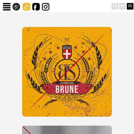
FR
EN
ES