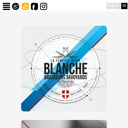
FR
EN
ES