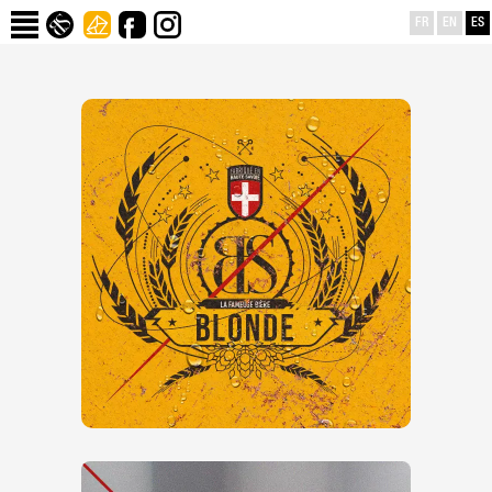
FR
EN
ES