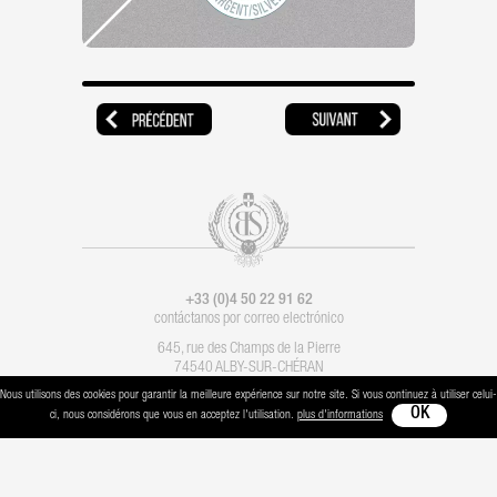
+33 (0)4 50 22 91 62
contáctanos por correo electrónico
645, rue des Champs de la Pierre
74540 ALBY-SUR-CHÉRAN
Nous utilisons des cookies pour garantir la meilleure expérience sur notre site. Si vous continuez à utiliser celui-
Condiciones legales
-
Contacto
- Imaginación :
Les Alchimistes
- Producción :
Boondooa
ci, nous considérons que vous en acceptez l'utilisation.
plus d'informations