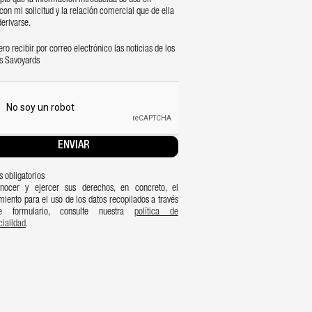
pto que la información introducida se use en
con mi solicitud y la relación comercial que de ella
erivarse.
ro recibir por correo electrónico las noticias de los
s Savoyards
 obligatorios
nocer y ejercer sus derechos, en concreto, el
miento para el uso de los datos recopilados a través
e formulario, consulte nuestra
política de
cialidad
.