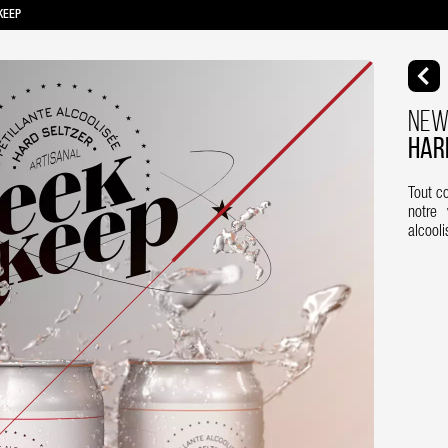
KEEP
NEW
Har
Tout c
notre 
alcool