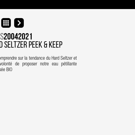
20042021
S
d Seltzer Peek & Keep
omprendre sur la tendance du Hard Seltzer et
volonté de proposer notre eau pétillante
isée BIO